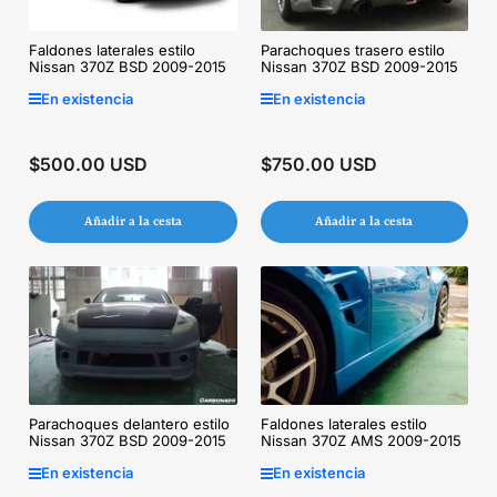
Faldones laterales estilo
Parachoques trasero estilo
Nissan 370Z BSD 2009-2015
Nissan 370Z BSD 2009-2015
En existencia
En existencia
$500.00 USD
$750.00 USD
Precio
Precio
regular
regular
Añadir a la cesta
Añadir a la cesta
Parachoques delantero estilo
Faldones laterales estilo
Nissan 370Z BSD 2009-2015
Nissan 370Z AMS 2009-2015
En existencia
En existencia