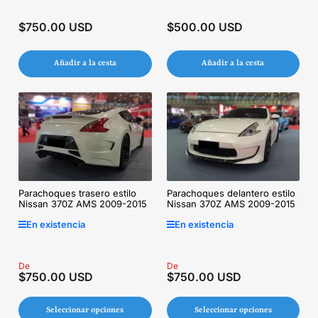
$750.00 USD
$500.00 USD
Precio
Precio
regular
regular
Añadir a la cesta
Añadir a la cesta
Parachoques trasero estilo
Parachoques delantero estilo
Nissan 370Z AMS 2009-2015
Nissan 370Z AMS 2009-2015
En existencia
En existencia
Precio
De
Precio
De
$750.00 USD
$750.00 USD
regular
regular
Seleccionar opciones
Seleccionar opciones