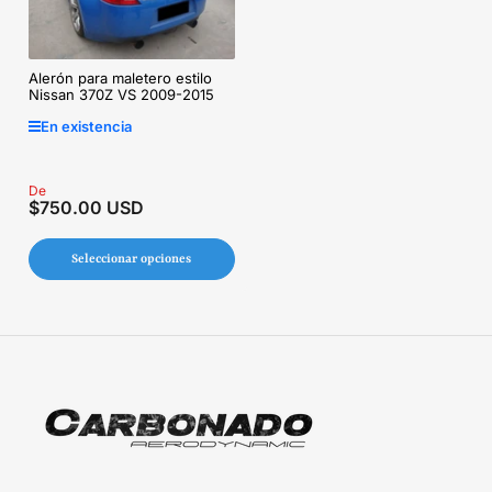
Alerón para maletero estilo
Nissan 370Z VS 2009-2015
En existencia
Precio
De
$750.00 USD
regular
Seleccionar opciones