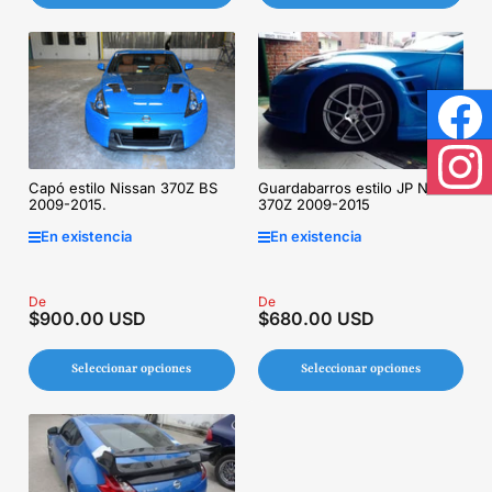
Face
Inst
Guardabarros estilo JP Nissan
Capó estilo Nissan 370Z BS
370Z 2009-2015
2009-2015.
En existencia
En existencia
Precio
De
Precio
De
$900.00 USD
$680.00 USD
regular
regular
Seleccionar opciones
Seleccionar opciones