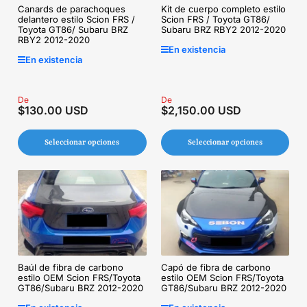
Canards de parachoques
Kit de cuerpo completo estilo
delantero estilo Scion FRS /
Scion FRS / Toyota GT86/
Toyota GT86/ Subaru BRZ
Subaru BRZ RBY2 2012-2020
RBY2 2012-2020
En existencia
En existencia
Precio
De
Precio
De
$130.00 USD
$2,150.00 USD
regular
regular
Seleccionar opciones
Seleccionar opciones
Baúl de fibra de carbono
Capó de fibra de carbono
estilo OEM Scion FRS/Toyota
estilo OEM Scion FRS/Toyota
GT86/Subaru BRZ 2012-2020
GT86/Subaru BRZ 2012-2020