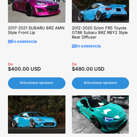
2017-2021 SUBARU BRZ AMN
2012-2020 Scion FRS Toyota
Style Front Lip
GT86 Subaru BRZ RBY2 Style
Rear Diffuser
En existencia
En existencia
Precio
De
Precio
De
$400.00 USD
$480.00 USD
regular
regular
Seleccionar opciones
Seleccionar opciones