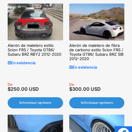
Alerón de maletero de fibra
Alerón de maletero estilo
de carbono estilo Scion FRS /
Scion FRS / Toyota GT86/
Toyota GT86/ Subaru BRZ SIB
Subaru BRZ RBY2 2012-2020
2012-2020
En existencia
En existencia
Precio
De
Precio
De
$250.00 USD
$300.00 USD
regular
regular
Seleccionar opciones
Seleccionar opciones