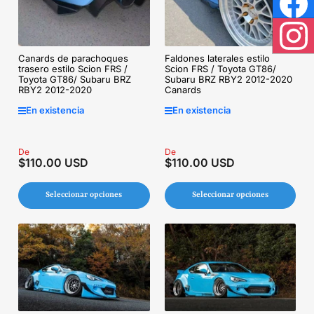
Face
Inst
Faldones laterales estilo
Canards de parachoques
Scion FRS / Toyota GT86/
trasero estilo Scion FRS /
Subaru BRZ RBY2 2012-2020
Toyota GT86/ Subaru BRZ
Canards
RBY2 2012-2020
En existencia
En existencia
Precio
De
Precio
De
$110.00 USD
$110.00 USD
regular
regular
Seleccionar opciones
Seleccionar opciones