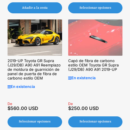
Añadir a la cesta
Seleccionar opciones
Capó de fibra de carbono
2019-UP Toyota GR Supra
estilo OEM Toyota GR Supra
(J29/DB) A90 A91 Reemplazo
(J29/DB) A90 A91 2019-UP
de moldura de guarnición de
panel de puerta de fibra de
En existencia
carbono estilo OEM
En existencia
Precio
De
Precio
De
$560.00 USD
$250.00 USD
regular
regular
Seleccionar opciones
Seleccionar opciones