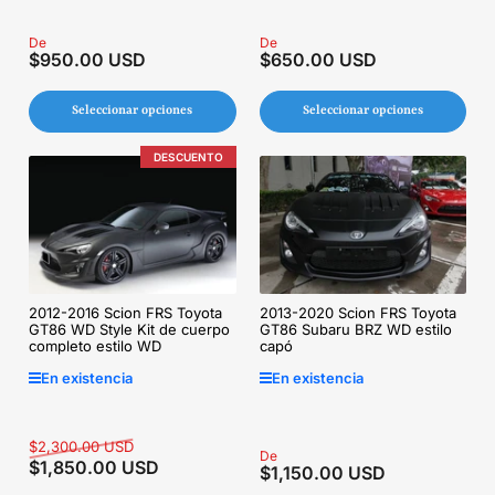
Precio
De
Precio
De
$950.00 USD
$650.00 USD
regular
regular
Seleccionar opciones
Seleccionar opciones
DESCUENTO
2013-2020 Scion FRS Toyota
2012-2016 Scion FRS Toyota
GT86 Subaru BRZ WD estilo
GT86 WD Style Kit de cuerpo
capó
completo estilo WD
En existencia
En existencia
Precio
Precio
$2,300.00 USD
Precio
De
$1,850.00 USD
regular
de
$1,150.00 USD
regular
venta