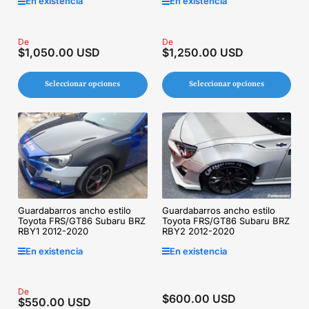
En existencia
En existencia
Precio
De
Precio
De
$1,050.00 USD
$1,250.00 USD
regular
regular
Seleccionar opciones
Seleccionar opciones
Guardabarros ancho estilo
Guardabarros ancho estilo
Toyota FRS/GT86 Subaru BRZ
Toyota FRS/GT86 Subaru BRZ
RBY2 2012-2020
RBY1 2012-2020
En existencia
En existencia
Precio
De
$600.00 USD
Precio
$550.00 USD
regular