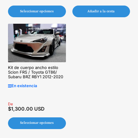
regular
Seleccionar opciones
Añadir a la cesta
Kit de cuerpo ancho estilo
Scion FRS / Toyota GT86/
Subaru BRZ RBY1 2012-2020
En existencia
Precio
De
$1,300.00 USD
regular
Seleccionar opciones