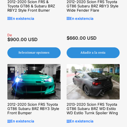
2012-2020 Scion FRS Toyota
2012-2020 Scion FRS &
GT86 Subaru BRZ RBY3 Style
Toyota GT86 & Subaru BRZ
Wide Fender Flare
RBY2 Style Front Bumer
En existencia
En existencia
Precio
De
$660.00 USD
Precio
$900.00 USD
regular
regular
Seleccionar opciones
Añadir a la cesta
2013-2020 Scion FRS Toyota
2012-2020 Scion FRS Toyota
GT86 Subaru BRZ WD Estilo
GT86 Subaru BRZ RBY3 Style
WD Estilo Turnk Spoiler Wing
Front Bumper
En existencia
En existencia