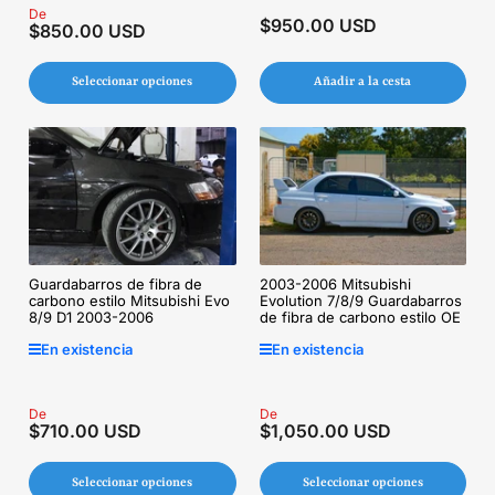
Precio
De
$950.00 USD
Precio
$850.00 USD
regular
regular
Seleccionar opciones
Añadir a la cesta
Guardabarros de fibra de
2003-2006 Mitsubishi
carbono estilo Mitsubishi Evo
Evolution 7/8/9 Guardabarros
8/9 D1 2003-2006
de fibra de carbono estilo OE
En existencia
En existencia
Precio
De
Precio
De
$710.00 USD
$1,050.00 USD
regular
regular
Seleccionar opciones
Seleccionar opciones