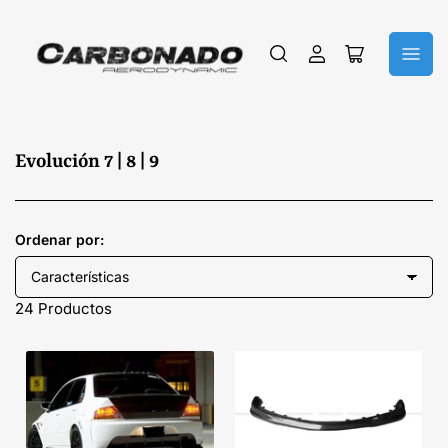
Iniciar
Abrir
sesión
cesta
pequeña
C
Evolución 7 | 8 | 9
o
l
e
Ordenar por:
c
c
24 Productos
i
ó
n
: