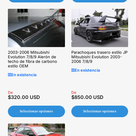
2003-2006 Mitsubishi
Parachoques trasero estilo JP
Evolution 7/8/9 Alerón de
Mitsubishi Evolution 2003-
techo de fibra de carbono
2006 7/8/9
estilo OEM
En existencia
En existencia
Precio
De
Precio
De
$320.00 USD
$850.00 USD
regular
regular
Seleccionar opciones
Seleccionar opciones