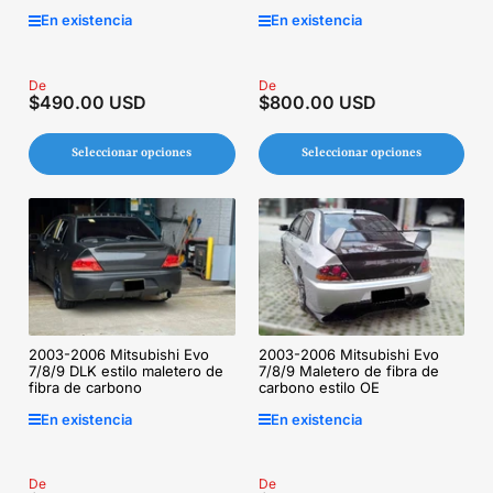
En existencia
En existencia
Precio
De
Precio
De
$490.00 USD
$800.00 USD
regular
regular
Seleccionar opciones
Seleccionar opciones
2003-2006 Mitsubishi Evo
2003-2006 Mitsubishi Evo
7/8/9 Maletero de fibra de
7/8/9 DLK estilo maletero de
carbono estilo OE
fibra de carbono
En existencia
En existencia
Precio
De
Precio
De