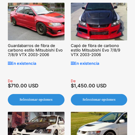
Capó de fibra de carbono
Guardabarros de fibra de
estilo Mitsubishi Evo 7/8/9
carbono estilo Mitsubishi Evo
VTX 2003-2006
7/8/9 VTX 2003-2006
En existencia
En existencia
Precio
De
Precio
De
$710.00 USD
$1,450.00 USD
regular
regular
Seleccionar opciones
Seleccionar opciones