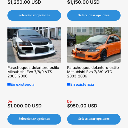
$1,250.00 USD
$1,150.00 USD
regular
regular
Seleccionar opciones
Seleccionar opciones
Parachoques delantero estilo
Parachoques delantero estilo
Mitsubishi Evo 7/8/9 VTC
Mitsubishi Evo 7/8/9 VTS
2003-2006
2003-2006
En existencia
En existencia
Precio
De
Precio
De
$1,000.00 USD
$950.00 USD
regular
regular
Seleccionar opciones
Seleccionar opciones