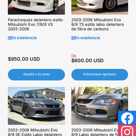
Parachoques delantero estilo
2003-2006 Mitsubishi Evo
Mitsubishi Evo 7/8/9 VS
8/9 TS estilo labio delantero
2003-2006
de fibra de carbono
En existencia
En existencia
Precio
De
$950.00 USD
Precio
$600.00 USD
regular
regular
Añadir a la cesta
Seleccionar opciones
Face
2003-2006 Mitsubishi Evo
2003-2006 Mitsubishi Evo
8/9 SE Estilo Labio delantero
8/9 Labio delantero de fibra