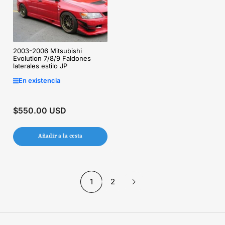
2003-2006 Mitsubishi
Evolution 7/8/9 Faldones
laterales estilo JP
En existencia
$550.00 USD
Precio
regular
Añadir a la cesta
1
2