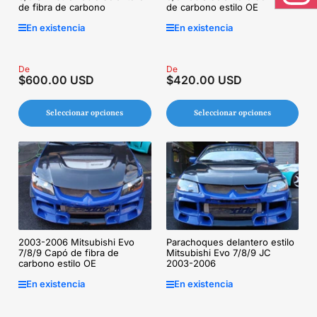
Inst
de fibra de carbono
de carbono estilo OE
En existencia
En existencia
Precio
De
Precio
De
$600.00 USD
$420.00 USD
regular
regular
Seleccionar opciones
Seleccionar opciones
2003-2006 Mitsubishi Evo
Parachoques delantero estilo
7/8/9 Capó de fibra de
Mitsubishi Evo 7/8/9 JC
carbono estilo OE
2003-2006
En existencia
En existencia