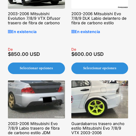
2003-2006 Mitsubishi Evo
2003-2006 Mitsubishi
7/8/9 DLK Labio delantero de
Evolution 7/8/9 VTX Difusor
fibra de carbono estilo
trasero de fibra de carbono
En existencia
En existencia
Precio
De
Precio
De
$850.00 USD
$600.00 USD
regular
regular
Seleccionar opciones
Seleccionar opciones
Guardabarros trasero ancho
2003-2006 Mitsubishi Evo
estilo Mitsubishi Evo 7/8/9
7/8/9 Labio trasero de fibra
VTX 2003-2006
de carbono estilo JDM