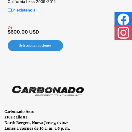
California bkss 2009-2014
En existencia
Face
Precio
De
$600.00 USD
regular
Inst
Seleccionar opciones
Carbonado Aero
2102 calle 83,
North Bergen, Nueva Jersey, 07047
Lunes a viernes de 10 a. m. a 6 p. m.