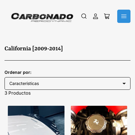
Iniciar
Abrir
sesión
cesta
pequeña
C
California [2009-2014]
o
l
e
Ordenar por:
c
c
3 Productos
i
ó
n
: