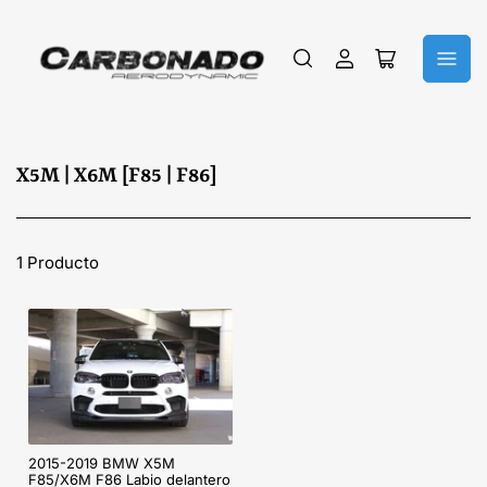
Iniciar
Abrir
sesión
cesta
pequeña
C
X5M | X6M [F85 | F86]
o
l
e
1 Producto
c
c
i
ó
n
:
2015-2019 BMW X5M
F85/X6M F86 Labio delantero