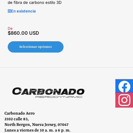
de fibra de carbono estilo 3D
En existencia
Precio
De
$860.00 USD
regular
Seleccionar opciones
Face
Inst
Carbonado Aero
2102 calle 83,
North Bergen, Nueva Jersey, 07047
Lunes a viernes de 10 a. m. a 6 p. m.