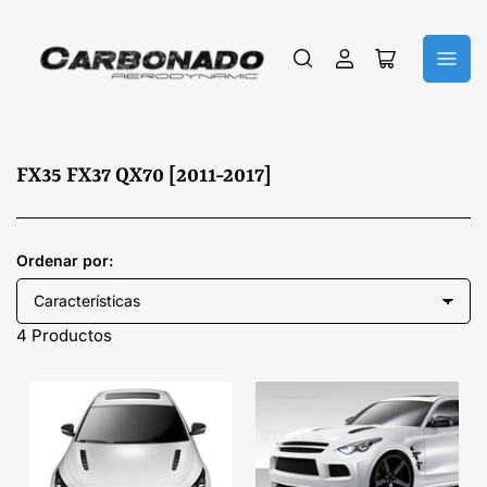
Iniciar
Abrir
sesión
cesta
pequeña
C
FX35 FX37 QX70 [2011-2017]
o
l
e
Ordenar por:
c
c
4 Productos
i
ó
n
: