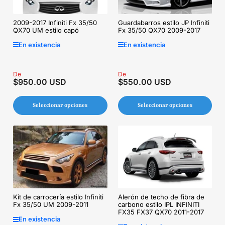
2009-2017 Infiniti Fx 35/50
Guardabarros estilo JP Infiniti
QX70 UM estilo capó
Fx 35/50 QX70 2009-2017
En existencia
En existencia
Precio
De
Precio
De
$950.00 USD
$550.00 USD
regular
regular
Seleccionar opciones
Seleccionar opciones
Kit de carrocería estilo Infiniti
Alerón de techo de fibra de
Fx 35/50 UM 2009-2011
carbono estilo IPL INFINITI
FX35 FX37 QX70 2011-2017
En existencia