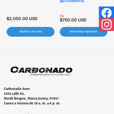
En existencia
Precio
De
Face
$2,050.00 USD
Precio
$750.00 USD
regular
regular
Inst
Añadir a la cesta
Seleccionar opciones
Carbonado Aero
2102 calle 83,
North Bergen, Nueva Jersey, 07047
Lunes a viernes de 10 a. m. a 6 p. m.