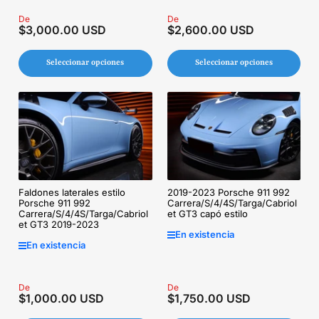
Precio
De
Precio
De
$3,000.00 USD
$2,600.00 USD
regular
regular
Seleccionar opciones
Seleccionar opciones
Faldones laterales estilo
2019-2023 Porsche 911 992
Porsche 911 992
Carrera/S/4/4S/Targa/Cabriol
Carrera/S/4/4S/Targa/Cabriol
et GT3 capó estilo
et GT3 2019-2023
En existencia
En existencia
Precio
De
Precio
De
$1,000.00 USD
$1,750.00 USD
regular
regular