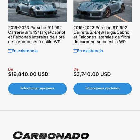
2019-2023 Porsche 911 992
2019-2023 Porsche 911 992
Carrera/S/4/4S/Targa/Cabriol
Carrera/S/4/4S/Targa/Cabriol
et Faldones laterales de fibra
et Faldones laterales de fibra
de carbono seco estilo WP
de carbono seco estilo WP
En existencia
En existencia
Precio
De
Precio
De
$19,840.00 USD
$3,740.00 USD
regular
regular
Seleccionar opciones
Seleccionar opciones