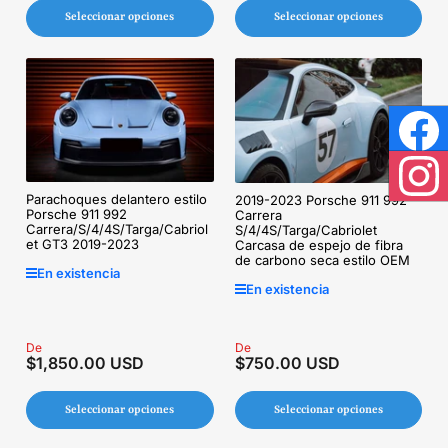
Seleccionar opciones
Seleccionar opciones
Face
Inst
Parachoques delantero estilo
2019-2023 Porsche 911 992
Porsche 911 992
Carrera
Carrera/S/4/4S/Targa/Cabriol
S/4/4S/Targa/Cabriolet
et GT3 2019-2023
Carcasa de espejo de fibra
de carbono seca estilo OEM
En existencia
En existencia
Precio
De
Precio
De
$1,850.00 USD
$750.00 USD
regular
regular
Seleccionar opciones
Seleccionar opciones