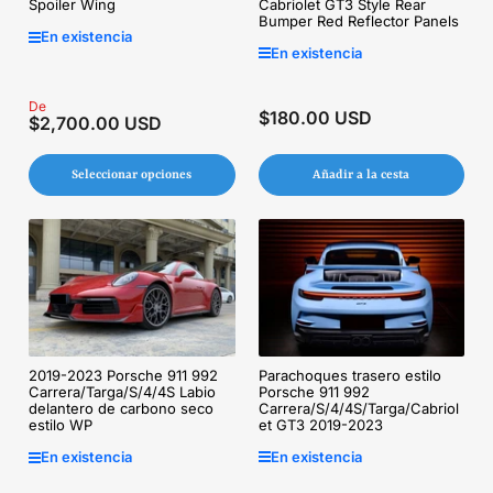
Cabriolet GT3 Style Rear
Spoiler Wing
Bumper Red Reflector Panels
En existencia
En existencia
Precio
De
$180.00 USD
Precio
$2,700.00 USD
regular
regular
Seleccionar opciones
Añadir a la cesta
Parachoques trasero estilo
2019-2023 Porsche 911 992
Porsche 911 992
Carrera/Targa/S/4/4S Labio
Carrera/S/4/4S/Targa/Cabriol
delantero de carbono seco
et GT3 2019-2023
estilo WP
En existencia
En existencia