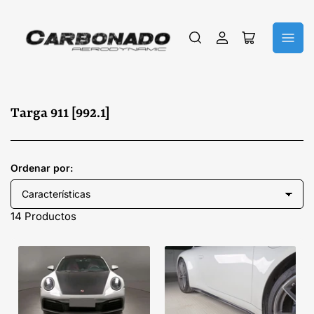
Iniciar
Abrir
sesión
cesta
pequeña
C
Targa 911 [992.1]
o
l
e
Ordenar por:
c
c
14 Productos
i
ó
n
: