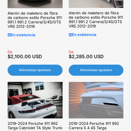
Alerón de maletero de fibra
Alerón de maletero de fibra
de carbono estilo Porsche 911
de carbono estilo Porsche 911
991.1 991.2 Carrera/S/4S/GTS
991.1 991.2 Carrera/S/4S/GTS
VRS 2012-2019
VRS 2012-2019
En existencia
En existencia
Precio
De
Precio
De
$2,100.00 USD
$2,285.00 USD
regular
regular
Seleccionar opciones
Seleccionar opciones
2019-2024 Porsche 911 992
2019-2024 Porsche 911 992
Carrera S 4 4S Targa
Targa Cabriolet TA Style Trunk