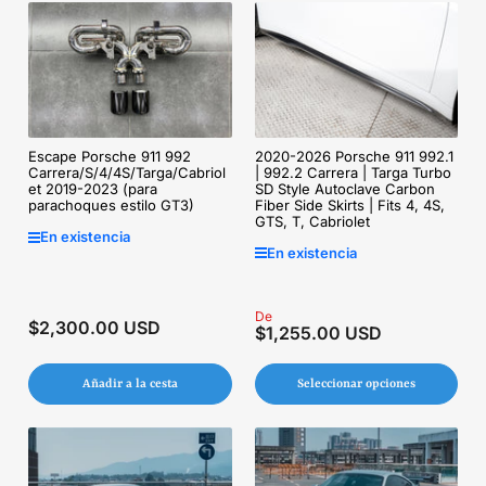
2020-2026 Porsche 911 992.1
Escape Porsche 911 992
| 992.2 Carrera | Targa Turbo
Carrera/S/4/4S/Targa/Cabriol
SD Style Autoclave Carbon
et 2019-2023 (para
Fiber Side Skirts | Fits 4, 4S,
parachoques estilo GT3)
GTS, T, Cabriolet
En existencia
En existencia
Precio
De
$2,300.00 USD
Precio
$1,255.00 USD
regular
regular
Añadir a la cesta
Seleccionar opciones