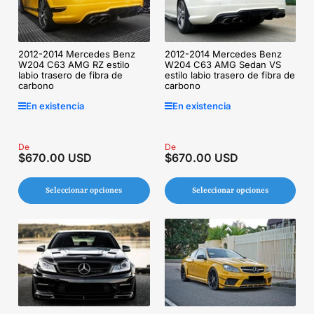
2012-2014 Mercedes Benz
2012-2014 Mercedes Benz
W204 C63 AMG RZ estilo
W204 C63 AMG Sedan VS
labio trasero de fibra de
estilo labio trasero de fibra de
carbono
carbono
En existencia
En existencia
Precio
De
Precio
De
$670.00 USD
$670.00 USD
regular
regular
Seleccionar opciones
Seleccionar opciones