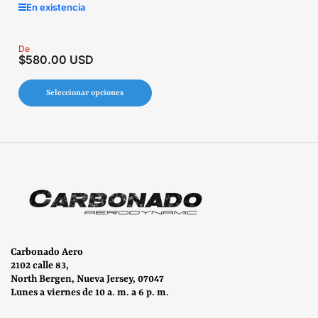
En existencia
Precio
De
$580.00 USD
regular
Seleccionar opciones
Carbonado Aero
2102 calle 83,
North Bergen, Nueva Jersey, 07047
Lunes a viernes de 10 a. m. a 6 p. m.