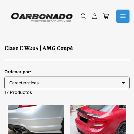
Iniciar
Abrir
sesión
cesta
pequeña
C
Clase C W204 | AMG Coupé
o
l
e
Ordenar por:
c
c
17 Productos
i
ó
n
: