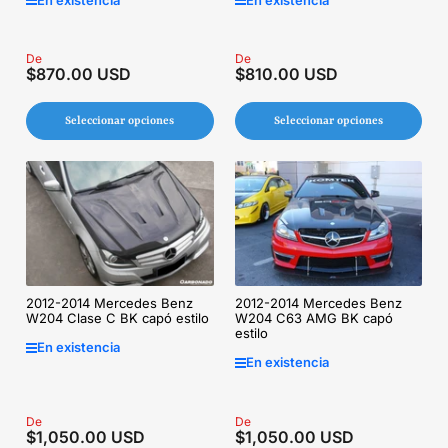
Precio
De
Precio
De
$870.00 USD
$810.00 USD
regular
regular
Seleccionar opciones
Seleccionar opciones
2012-2014 Mercedes Benz
2012-2014 Mercedes Benz
W204 C63 AMG BK capó
W204 Clase C BK capó estilo
estilo
En existencia
En existencia
Precio
De
Precio
De
$1,050.00 USD
$1,050.00 USD
regular
regular