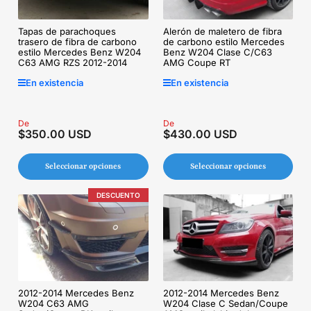
Tapas de parachoques
Alerón de maletero de fibra
trasero de fibra de carbono
de carbono estilo Mercedes
estilo Mercedes Benz W204
Benz W204 Clase C/C63
C63 AMG RZS 2012-2014
AMG Coupe RT
En existencia
En existencia
Precio
De
Precio
De
$350.00 USD
$430.00 USD
regular
regular
Seleccionar opciones
Seleccionar opciones
DESCUENTO
2012-2014 Mercedes Benz
2012-2014 Mercedes Benz
W204 C63 AMG
W204 Clase C Sedan/Coupe