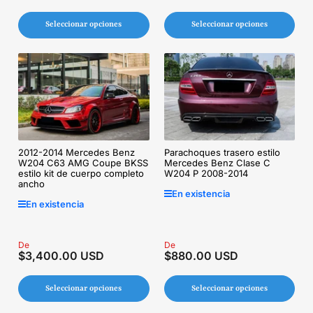
Seleccionar opciones
Seleccionar opciones
2012-2014 Mercedes Benz
Parachoques trasero estilo
W204 C63 AMG Coupe BKSS
Mercedes Benz Clase C
estilo kit de cuerpo completo
W204 P 2008-2014
ancho
En existencia
En existencia
Precio
De
Precio
De
$3,400.00 USD
$880.00 USD
regular
regular
Seleccionar opciones
Seleccionar opciones