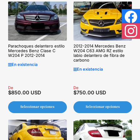
Face
Inst
Parachoques delantero estilo
2012-2014 Mercedes Benz
Mercedes Benz Clase C
W204 C63 AMG RZ estilo
W204 P 2012-2014
labio delantero de fibra de
carbono
En existencia
En existencia
Precio
De
Precio
De
$850.00 USD
$750.00 USD
regular
regular
Seleccionar opciones
Seleccionar opciones