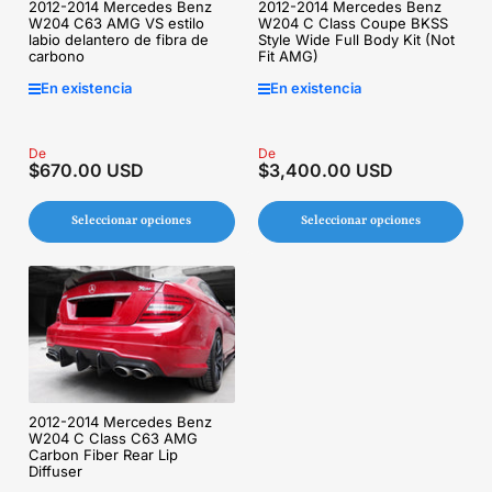
2012-2014 Mercedes Benz
2012-2014 Mercedes Benz
W204 C Class Coupe BKSS
W204 C63 AMG VS estilo
Style Wide Full Body Kit (Not
labio delantero de fibra de
Fit AMG)
carbono
En existencia
En existencia
Precio
De
Precio
De
$670.00 USD
$3,400.00 USD
regular
regular
Seleccionar opciones
Seleccionar opciones
2012-2014 Mercedes Benz
W204 C Class C63 AMG
Carbon Fiber Rear Lip
Diffuser