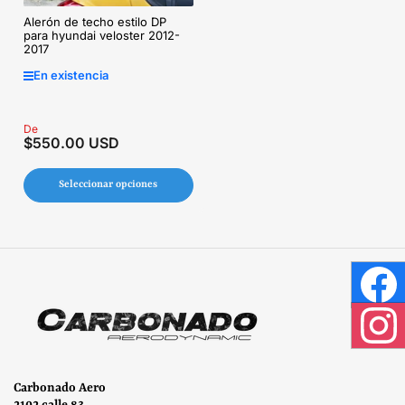
Alerón de techo estilo DP
para hyundai veloster 2012-
2017
En existencia
Precio
De
$550.00 USD
regular
Seleccionar opciones
Face
Inst
Carbonado Aero
2102 calle 83,