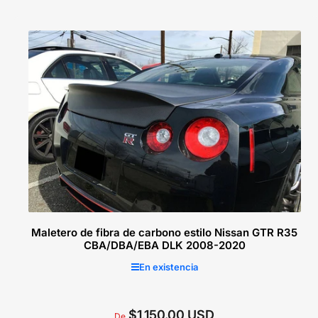
c
i
ó
n
:
Maletero de fibra de carbono estilo Nissan GTR R35
CBA/DBA/EBA DLK 2008-2020
En existencia
$1,150.00 USD
Precio
De