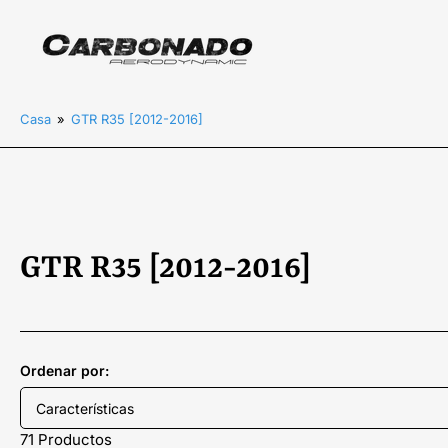
Casa
»
GTR R35 [2012-2016]
C
GTR R35 [2012-2016]
o
l
Ordenar por:
e
c
71 Productos