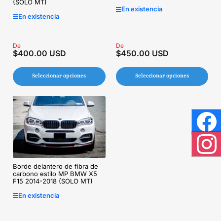
(SOLO MT)
En existencia
En existencia
Precio
De
Precio
De
$400.00 USD
$450.00 USD
regular
regular
Seleccionar opciones
Seleccionar opciones
Face
Inst
Borde delantero de fibra de
carbono estilo MP BMW X5
F15 2014-2018 (SOLO MT)
En existencia