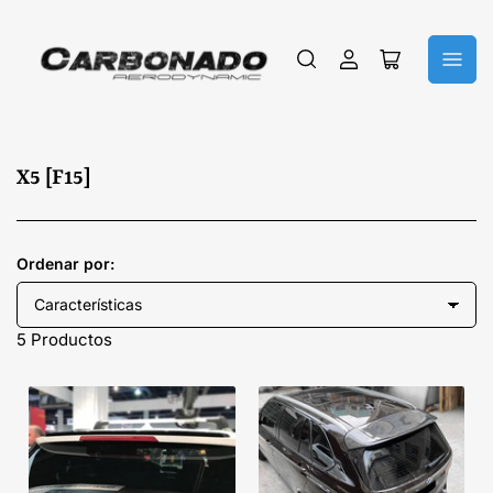
Iniciar
Abrir
sesión
cesta
pequeña
C
X5 [F15]
o
l
e
Ordenar por:
c
c
5 Productos
i
ó
n
: