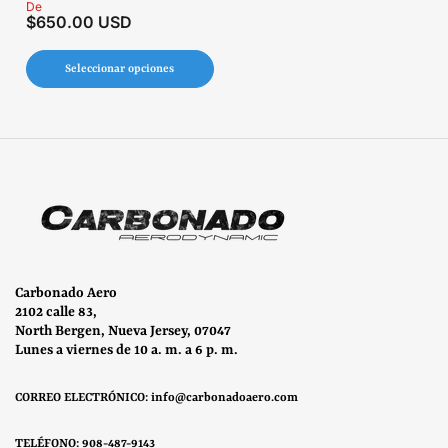
Precio
De
$650.00 USD
regular
Seleccionar opciones
Carbonado Aero
2102 calle 83,
North Bergen, Nueva Jersey, 07047
Lunes a viernes de 10 a. m. a 6 p. m.
CORREO ELECTRÓNICO: info@carbonadoaero.com
TELÉFONO: 908-487-9143