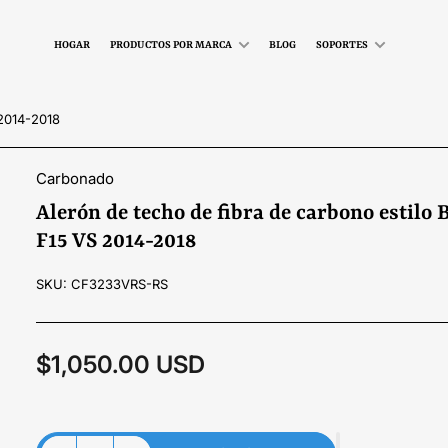
HOGAR
PRODUCTOS POR MARCA
BLOG
SOPORTES
2014-2018
Carbonado
Alerón de techo de fibra de carbono estil
F15 VS 2014-2018
SKU:
CF3233VRS-RS
$1,050.00 USD
Precio
regular
Material