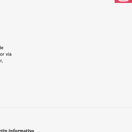
Instagram
de
or vía
r,
etin informativo