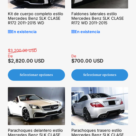
Kit de cuerpo completo estilo
Faldones laterales estilo
Mercedes Benz SLK CLASE
Mercedes Benz SLK CLASE
R172 2011-2015 WD
R172 WD 2011-2015
En existencia
En existencia
Precio
Precio
$3,200.00 USD
regular
De
de
Precio
De
$2,820.00 USD
$700.00 USD
venta
regular
Seleccionar opciones
Seleccionar opciones
Parachoques trasero estilo
Parachoques delantero estilo
Mercedes Benz SLK CLASE
Mercedes Benz SLK CLASE