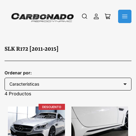
Iniciar
Abrir
sesión
cesta
pequeña
C
SLK R172 [2011-2015]
o
l
e
Ordenar por:
c
c
4 Productos
i
ó
DESCUENTO
n
: