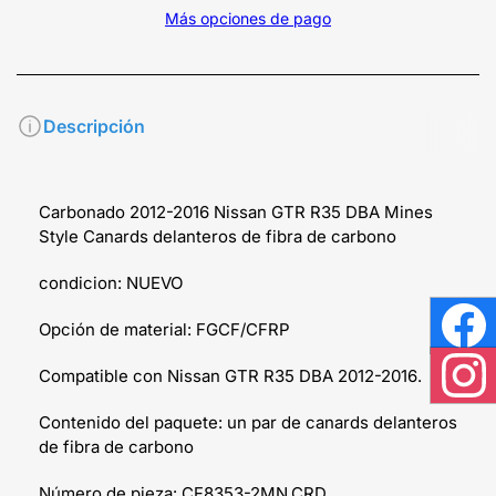
Más opciones de pago
Descripción
Carbonado 2012-2016 Nissan GTR R35 DBA Mines
Style Canards delanteros de fibra de carbono
condicion: NUEVO
Opción de material: FGCF/CFRP
Face
Compatible con Nissan GTR R35 DBA 2012-2016.
Inst
Contenido del paquete: un par de canards delanteros
de fibra de carbono
Número de pieza: CF8353-2MN.CRD