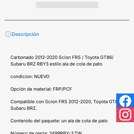
Descripción
Carbonado 2012-2020 Scion FRS / Toyota GT86/
Subaru BRZ RBY3 estilo ala de cola de pato
condicion: NUEVO
Opción de material: FRP/PCF
Compatible con Scion FRS 2012-2020, Toyota GT86,
Face
Subaru BRZ.
Inst
Contenido del paquete: un ala de cola de pato
Número de pieza: 3499RBY-3.TW